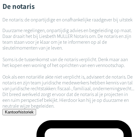
De notaris
De notaris: de onpartijdige en onafhankelijke raadgever bij uitstek
Duurzame regelingen, onpartijdig advies en begeleiding op maat.
Daar draait het bij Liesbeth MULLER Notaris om. De notaris en zijn
team staan voor je klaar om je te informeren op al de
sleutelmomenten van je leven.
Soms is de tussenkomst van de notaris verplicht. Denk maar aan
het kopen een woning of het oprichten van een vennootschap.
Ook als een notariële akte niet verplicht is, adviseert de notaris. De
notaris en zijn team juridische medewerkers hebben kennis van tal
van juridische rechtstakken: fiscaal-, familiaal, ondernemingsrecht...
Dit breed werkveld zorgt ervoor dat de notaris al je projecten in
een ruim perspectief bekijkt. Hierdoor kan hij je op duurzame en
neutrale wijze begeleiden.
Kantoorhistoriek