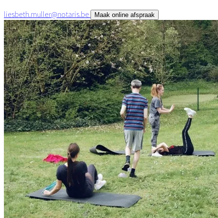
liesbeth.muller@notaris.be
Maak online afspraak