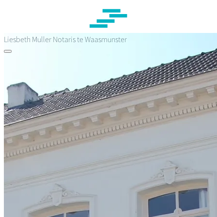
Overslaan
en
naar
de
Liesbeth Muller
Notaris te Waasmunster
inhoud
gaan